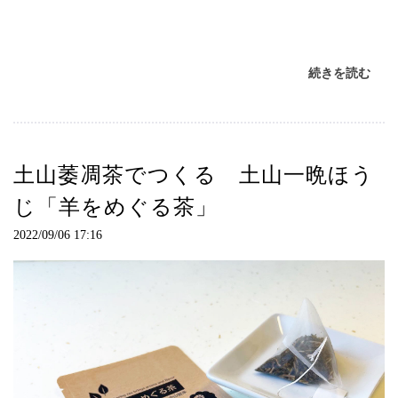
続きを読む
土山萎凋茶でつくる 土山一晩ほう
じ「羊をめぐる茶」
2022/09/06 17:16