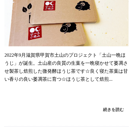
2022年9月滋賀県甲賀市土山のプロジェクト「土山一晩ほ
うじ」が誕生。土山産の良質の生葉を一晩寝かせて萎凋さ
せ製茶し焙煎した微発酵ほうじ茶です☆良く寝た茶葉は甘
い香りの良い萎凋茶に育つ☆ほうじ茶として焙煎...
続きを読む