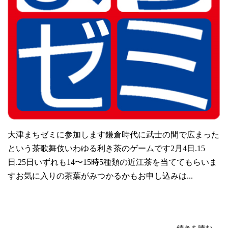
大津まちゼミに参加します鎌倉時代に武士の間で広まった
という茶歌舞伎いわゆる利き茶のゲームです2月4日.15
日.25日いずれも14〜15時5種類の近江茶を当ててもらいま
すお気に入りの茶葉がみつかるかもお申し込みは...