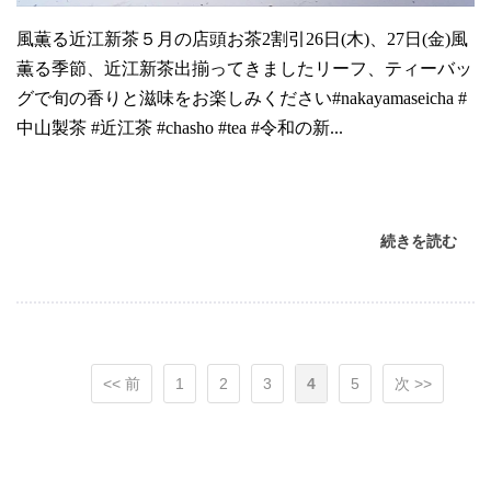
風薫る近江新茶５月の店頭お茶2割引26日(木)、27日(金)風
薫る季節、近江新茶出揃ってきましたリーフ、ティーバッ
グで旬の香りと滋味をお楽しみください#nakayamaseicha #
中山製茶 #近江茶 #chasho #tea #令和の新...
続きを読む
<< 前
1
2
3
4
5
次 >>