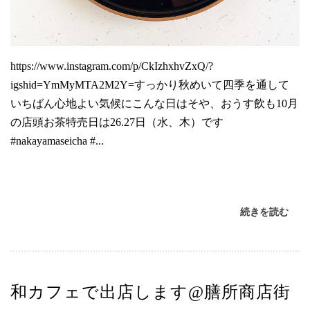
https://www.instagram.com/p/CkIzhxhvZxQ/?
igshid=YmMyMTA2M2Y=すっかり秋めいて四季を通して
いちばん心地よい気候にこんな日はそや、おうす飲も10月
の店頭お茶特売日は26.27日（水、木）です
#nakayamaseicha #...
続きを読む
和カフェで出店します@膳所商店街