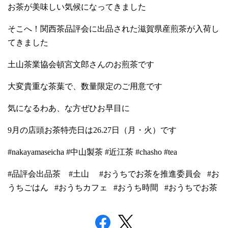
お茶が美味しい気候になってきました
そこへ！関西茶品評会に出品された滋賀県産煎茶が入荷し
てきました
土山茶業協会頓宮文郎さんのお煎茶です
大変貴重な茶葉で、数量限定のご用意です
気になるわあ、な方ぜひお早目に
9月の店頭お茶特売日は26.27日（月・火）です
#nakayamaseicha #中山製茶 #近江茶 #chasho #tea
#品評会出品茶 #土山 #おうちでお茶を推進委員会 #お
うちごはん #おうちカフェ #おうち時間 #おうちでお茶