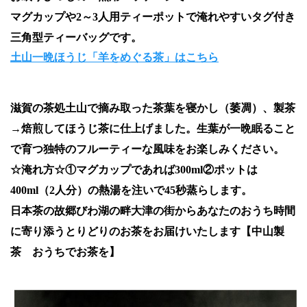
マグカップや2～3人用ティーポットで淹れやすいタグ付き
三角型ティーバッグです。
土山一晩ほうじ「羊をめぐる茶」はこちら
滋賀の茶処土山で摘み取った茶葉を寝かし（萎凋）、製茶
→焙煎してほうじ茶に仕上げました。生葉が一晩眠ること
で育つ独特のフルーティーな風味をお楽しみください。
☆淹れ方☆①マグカップであれば300ml②ポットは
400ml（2人分）の熱湯を注いで45秒蒸らします。
日本茶の故郷びわ湖の畔大津の街からあなたのおうち時間
に寄り添うとりどりのお茶をお届けいたします【中山製
茶 おうちでお茶を】