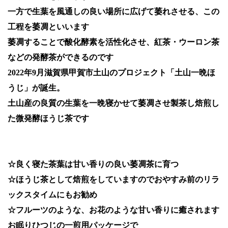
一方で生葉を風通しの良い場所に広げて萎れさせる、この
工程を萎凋といいます
萎凋することで酸化酵素を活性化させ、紅茶・ウーロン茶
などの発酵茶ができるのです
2022年9月滋賀県甲賀市土山のプロジェクト「土山一晩ほ
うじ」が誕生。
土山産の良質の生葉を一晩寝かせて萎凋させ製茶し焙煎し
た微発酵ほうじ茶です
☆良く寝た茶葉は甘い香りの良い萎凋茶に育つ
☆ほうじ茶として焙煎をしていますのでおやすみ前のリラ
ックスタイムにもお勧め
☆フルーツのような、お花のような甘い香りに癒されます
お眠りひつじの一煎用パッケージで