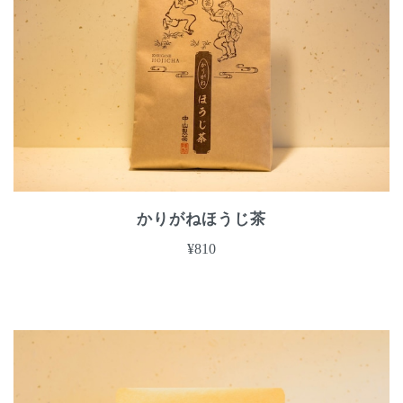
かりがねほうじ茶
¥810