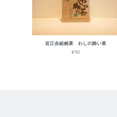
近江合組銘茶 わしの賄い茶
¥702