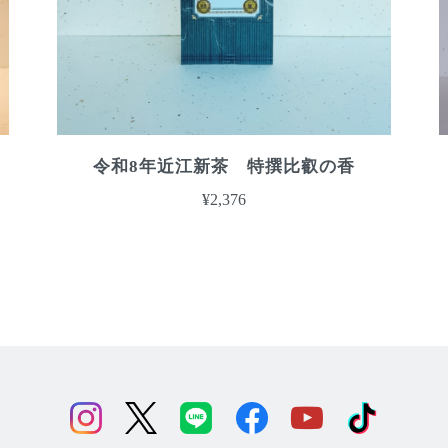
令和8年近江新茶 特撰比叡の香
¥2,376