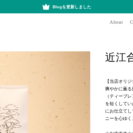
Blogを更新しました
About
C
近江
【当店オリジ
爽やかに薫る
（ティーブレ
を短くしてい
にお仕立てし
ニーを心ゆく